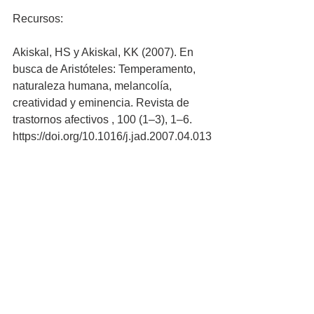
Recursos:
Akiskal, HS y Akiskal, KK (2007). En 
busca de Aristóteles: Temperamento, 
naturaleza humana, melancolía, 
creatividad y eminencia. Revista de 
trastornos afectivos , 100 (1–3), 1–6. 
https://doi.org/10.1016/j.jad.2007.04.013
Marrón, A. (2022, 19 de julio). 15 
beneficios y rasgos del temperamento 
sanguíneo | MejorAyuda . MejorAyuda. 
https://www.betterhelp.com/advice/temp
erament/15-benefits-and-traits-of-
sanguine-temperament/
Cuatro temperamentos: tipo de 
personalidad sanguíneo, flemático, 