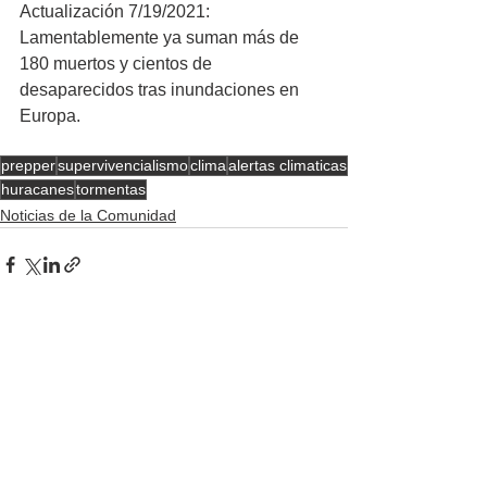
Actualización 7/19/2021: 
Lamentablemente ya suman más de 
180 muertos y cientos de 
desaparecidos tras inundaciones en 
Europa.
prepper
supervivencialismo
clima
alertas climaticas
huracanes
tormentas
Noticias de la Comunidad
Ver todo
Entradas recientes