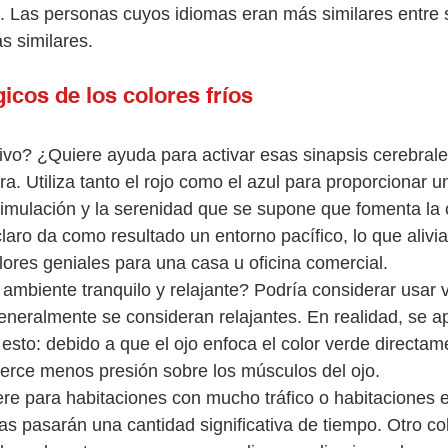
. Las personas cuyos idiomas eran más similares entre s
s similares.
icos de los colores fríos
ivo? ¿Quiere ayuda para activar esas sinapsis cerebrale
pura. Utiliza tanto el rojo como el azul para proporcionar 
stimulación y la serenidad que se supone que fomenta la 
laro da como resultado un entorno pacífico, lo que alivia 
lores geniales para una casa u oficina comercial.
mbiente tranquilo y relajante? Podría considerar usar v
generalmente se consideran relajantes. En realidad, se a
a esto: debido a que el ojo enfoca el color verde directam
ejerce menos presión sobre los músculos del ojo.
iere para habitaciones con mucho tráfico o habitaciones 
s pasarán una cantidad significativa de tiempo. Otro color