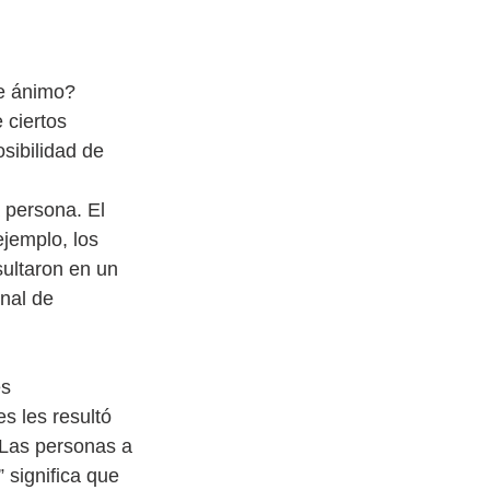
e ánimo? 
 ciertos 
sibilidad de 
 persona. El 
ejemplo, los 
ultaron en un 
nal de 
es
s les resultó 
 Las personas a 
 significa que 