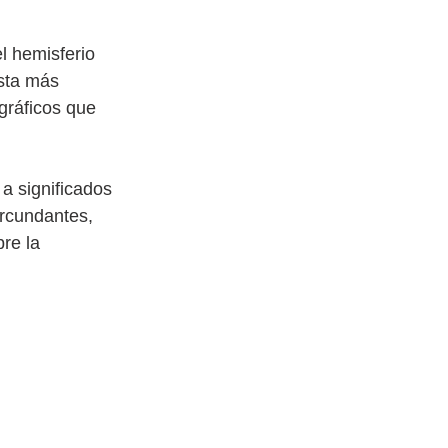
l hemisferio 
sta más 
gráficos que 
a significados 
ircundantes, 
re la 