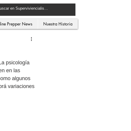
line Prepper News
Nuestra Historia
La psicología 
en en las 
 como algunos 
rá variaciones 