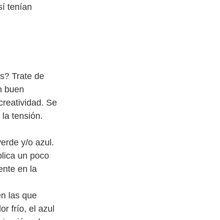
í tenían 
s? Trate de 
un buen 
creatividad. Se 
la tensión. 
erde y/o azul. 
plica un poco 
ente en la 
en las que 
 frío, el azul 