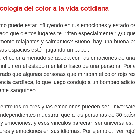
cología del color a la vida cotidiana
rno puede estar influyendo en tus emociones y estado d
do que ciertos lugares te irritan especialmente? ¿O que
lmente relajantes y calmantes? Bueno, hay una buena po
sos espacios estén jugando un papel.
te, el color a menudo se asocia con las emociones de una
nfluir en el estado mental o físico de una persona. Por 
ado que algunas personas que miraban el color rojo res
ncia cardíaca, lo que luego condujo a un bombeo adicio
rente sanguíneo. 
 entre los colores y las emociones pueden ser universal
independientes muestran que a las personas de 30 paíse
es y emociones, y esos vínculos parecían ser universales.
res y emociones en sus idiomas. Por ejemplo, “ver rojo”