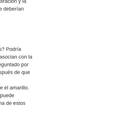
iración y la 
ue deberían 
s? Podría 
asocian con la 
eguntado por 
espués de que 
 el amarillo. 
 puede 
na de estos 