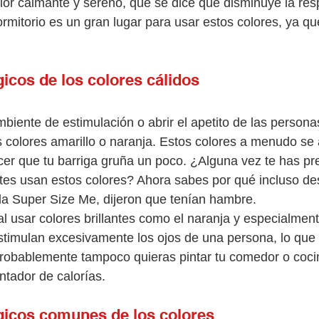
lor calmante y sereno, que se dice que disminuye la resp
dormitorio es un gran lugar para usar estos colores, ya q
icos de los colores cálidos
biente de estimulación o abrir el apetito de las persona
os colores amarillo o naranja. Estos colores a menudo se 
er que tu barriga gruña un poco. ¿Alguna vez te has pr
ntes usan estos colores? Ahora sabes por qué incluso d
cula Super Size Me, dijeron que tenían hambre.
l usar colores brillantes como el naranja y especialmente
stimulan excesivamente los ojos de una persona, lo que
 Probablemente tampoco quieras pintar tu comedor o coci
ntador de calorías.
gicos comunes de los colores