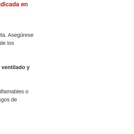
ndicada en 
 
lta. Asegúrese 
de los 
ventilado y 
nflamables o 
sgos de 