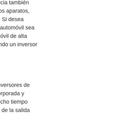
ncia también 
os aparatos, 
. Si desea 
 automóvil sea 
vil de alta 
ndo un inversor 
nversores de 
orporada y 
ucho tiempo 
de la salida 