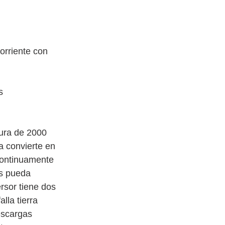
orriente con 
s 
pura de 2000 
a convierte en 
continuamente 
s pueda 
sor tiene dos 
alla tierra 
escargas 