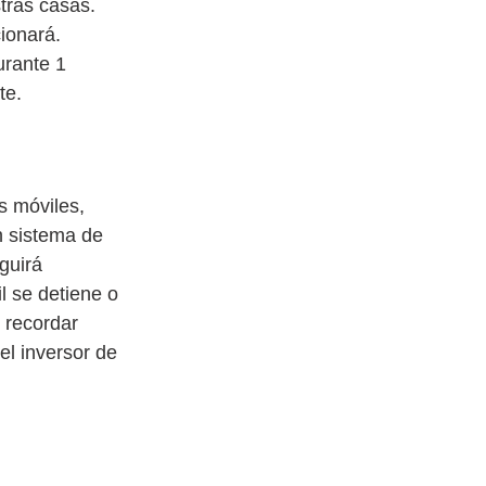
tras casas. 
ionará. 
rante 1 
e. 
s móviles, 
n sistema de 
guirá 
l se detiene o 
 recordar 
el inversor de 