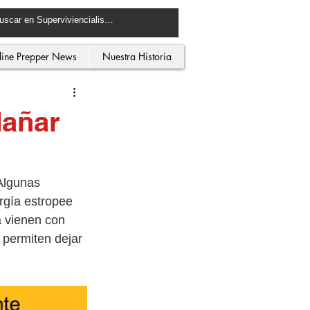
line Prepper News
Nuestra Historia
dañar
Algunas 
rgía estropee 
a vienen con 
 permiten dejar 