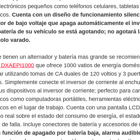
electrónicos pequeños como teléfonos celulares, tabletas 
icos. 
Cuenta con un diseño de funcionamiento silenc
tor de bajo voltaje que apaga automáticamente el inv
atería de su vehículo se está agotando; no agotará l
dolo varado.
tienen un alternador y batería mas grande se recomiend
 DXAEPI1000
 que ofrece 1000 vatios de energía domést
r utilizando tomas de CA duales de 120 voltios y 3 puer
. Simplemente conecte el inversor de corriente al ench
s dispositivos al inversor de corriente; perfecto para car
nicos como computadoras portátiles, herramientas eléctric
nicos en el lugar de trabajo. Cuenta con una pantalla LC
o real sobre el estado del consumo de energía, el estado
 de falla. Incluye conectores de batería y accesorios de 
 función de apagado por batería baja, alarma audible