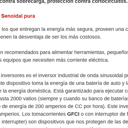
 contra sobrecarga, protección contra cortocircuitos.
 Senoidal pura
 los que entregan la energía más segura, proveen una c
ienen la desventaja de ser los más costosos. 
son recomendados para alimentar herramientas, pequeño
s equipos que necesiten más corriente eléctrica. 
inversores es el inversor industrial de onda sinusoidal 
ste dispositivo toma la energía de una batería de auto y l
e la energía doméstica. Está garantizado para ejecutar 
asta 2000 vatios (siempre y cuando su banco de batería
de energía de 200 amperios de CC por hora). Este inver
amperios. Los tomacorrientes 
GFCI
 o con interruptor de f
t interrupter) son dispositivos que nos protegen de las d