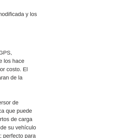
odificada y los 
 GPS, 
e los hace 
r costo. El 
ran de la 
rsor de 
ica que puede 
rtos de carga 
de su vehículo 
; perfecto para 