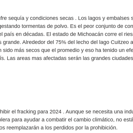
 México alcanza niveles Criticos
re sequía y condiciones secas . Los lagos y embalses s
estando tormentas de polvo. Es el peor conjunto de con
el país en décadas. El estado de Michoacán corre el rie
grande. Alrededor del 75% del lecho del lago Cuitzeo a
n sido más secos que el promedio y eso ha tenido un efe
ís. Las areas mas afectadas serán las grandes ciudades
alifornia
hibir el fracking para 2024 . Aunque se necesita una indu
olera para ayudar a combatir el cambio climático, no está
 reemplazarán a los perdidos por la prohibición.