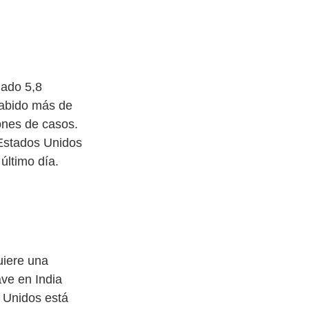
ado 5,8 
abido más de 
ones de casos. 
Estados Unidos 
ltimo día. 
uiere una 
ve en India 
 Unidos está 