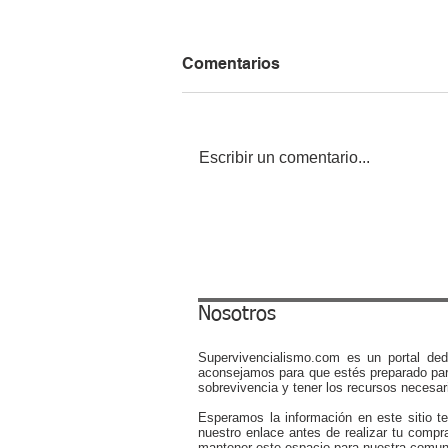
Comentarios
Escribir un comentario...
Shokz OpenMove Bone
Conduction Headphones
Review: The Ultimate Daily
Driver for Comfort and
Convenience
Nosotros
Supervivencialismo.com es un portal ded
aconsejamos para que estés preparado par
sobrevivencia y tener los recursos necesari
Esperamos la información en este sitio t
nuestro enlace antes de realizar tu compr
mantener este espacio para nuestra comun