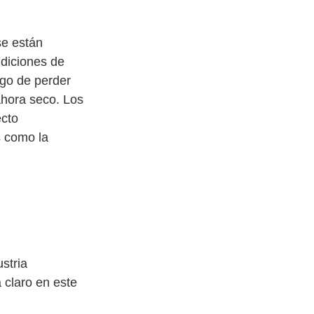
e están 
diciones de 
sgo de perder 
hora seco. Los 
cto 
 como la 
stria 
 claro en este 