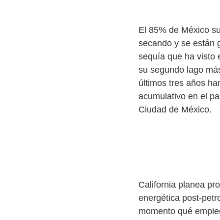
La sequía de
El 85% de México suf
secando y se están g
sequía que ha visto 
su segundo lago más 
últimos tres años ha
acumulativo en el pa
Ciudad de México.
Fraking en C
California planea pro
energética post-petr
momento qué empleos