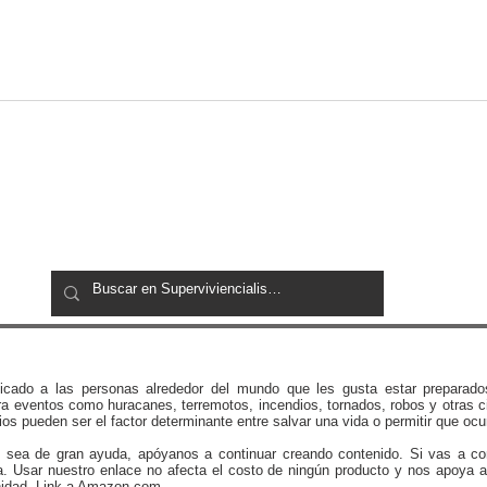
Explorando el Futuro: 10
Prep
Elementos Esenciales para
Cons
un Búnker Futurista
Prep
icado a las personas alrededor del mundo que les gusta estar preparado
a eventos como huracanes, terremotos, incendios, tornados, robos y otras c
os pueden ser el factor determinante entre salvar una vida o permitir que ocu
e sea de gran ayuda, apóyanos a continuar creando contenido. Si vas a c
a. Usar nuestro enlace no afecta el costo de ningún producto y nos apoya a
idad. Link a
Amazon.com