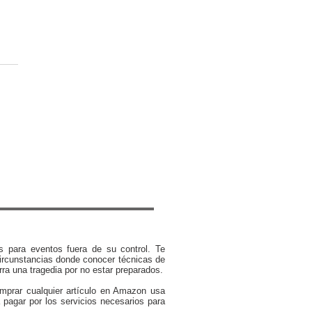
aración Inteligente: 5
ejos Esenciales para el
per Consciente
s para eventos fuera de su control. Te
ircunstancias donde conocer técnicas de
rra una tragedia por no estar preparados.
omprar cualquier artículo en Amazon usa
 pagar por los servicios necesarios para