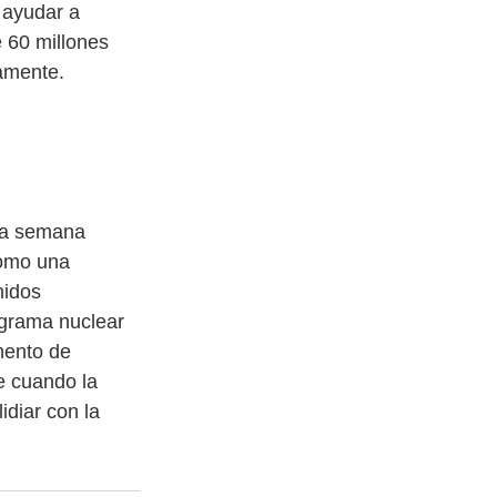
 ayudar a 
 60 millones 
amente.
 de Biden
 la semana 
como una 
nidos 
rograma nuclear 
mento de 
e cuando la 
diar con la 