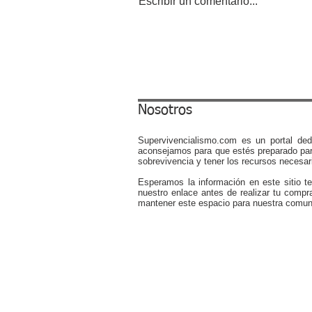
Escribir un comentario...
Shokz OpenMove Bone
Conduction Headphones
Review: The Ultimate Daily
Driver for Comfort and
Convenience
Nosotros
Supervivencialismo.com es un portal ded
aconsejamos para que estés preparado par
sobrevivencia y tener los recursos necesari
Esperamos la información en este sitio t
nuestro enlace antes de realizar tu compr
mantener este espacio para nuestra comun