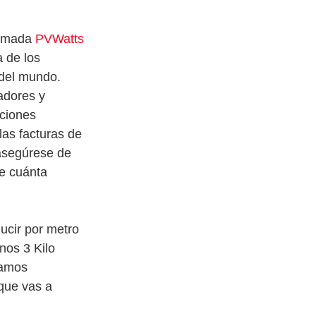
lamada 
PVWatts
 de los 
 del mundo. 
adores y 
aciones 
las facturas de 
asegúrese de 
e cuánta 
ucir por metro 
os 3 Kilo 
namos 
que vas a 