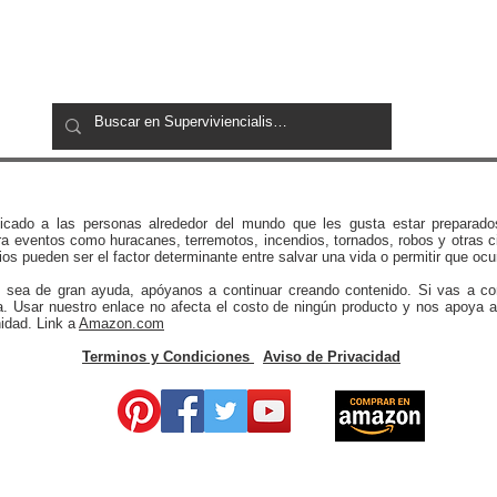
Preparación Inteligente: 5
Equi
Consejos Esenciales para el
Prepper Consciente
icado a las personas alrededor del mundo que les gusta estar preparado
a eventos como huracanes, terremotos, incendios, tornados, robos y otras c
os pueden ser el factor determinante entre salvar una vida o permitir que ocu
e sea de gran ayuda, apóyanos a continuar creando contenido. Si vas a c
a. Usar nuestro enlace no afecta el costo de ningún producto y nos apoya a
idad. Link a
Amazon.com
Terminos y Condiciones
Aviso de Privacidad