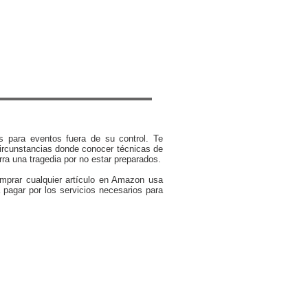
po utilizado por el
ganador de Solos (Alone)
s para eventos fuera de su control. Te
ircunstancias donde conocer técnicas de
rra una tragedia por no estar preparados.
omprar cualquier artículo en Amazon usa
 pagar por los servicios necesarios para