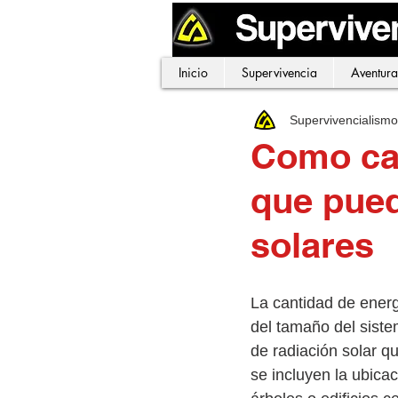
Inicio
Supervivencia
Aventura
Supervivencialism
Como cal
que pued
solares
La cantidad de energ
del tamaño del siste
de radiación solar q
se incluyen la ubica