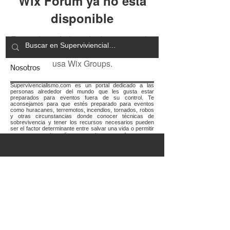
Wix Forum ya no está
disponible
Esta aplicación ha sido descontinuada.
Si necesitas una app de comunidad,
usa Wix Groups.
Nosotros
Supervivencialismo.com es un portal dedicado a las
personas alrededor del mundo que les gusta estar
preparados para eventos fuera de su control. Te
aconsejamos para que estés preparado para eventos
como huracanes, terremotos, incendios, tornados, robos
y otras circunstancias donde conocer técnicas de
sobrevivencia y tener los recursos necesarios pueden
ser el factor determinante entre salvar una vida o permitir
que ocurra una tragedia por no estar preparados.
Esperamos la información en este sitio te sea de gran
ayuda, apóyanos a continuar creando contenido. Si vas a
comprar cualquier artículo en Amazon usa nuestro enlace
antes de realizar tu compra. Usar nuestro enlace no
afecta el costo de ningún producto y nos apoya a pagar
por los servicios necesarios para mantener este espacio
para nuestra comunidad. Link a
Amazon.com
Terminos y Condiciones
Aviso de Privacidad